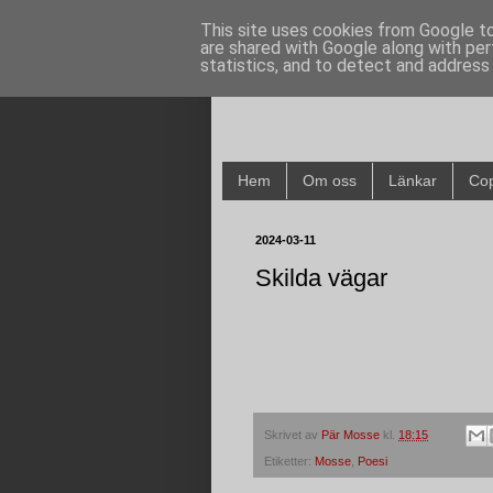
This site uses cookies from Google to 
are shared with Google along with per
statistics, and to detect and address
Hem
Om oss
Länkar
Cop
2024-03-11
Skilda vägar
Skrivet av
Pär Mosse
kl.
18:15
Etiketter:
Mosse
,
Poesi