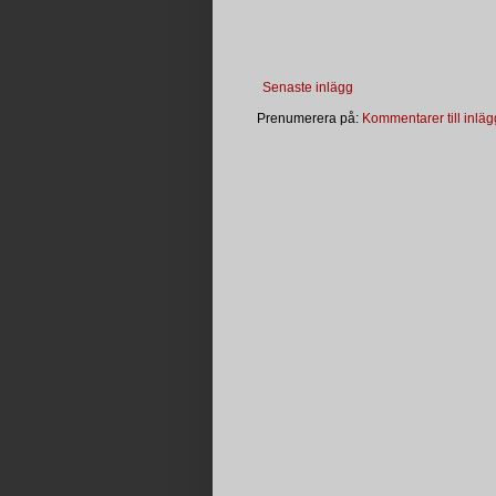
Senaste inlägg
Prenumerera på:
Kommentarer till inläg