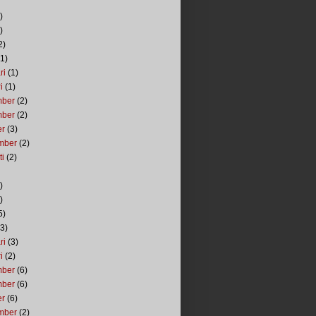
)
)
2)
1)
ri
(1)
i
(1)
mber
(2)
mber
(2)
er
(3)
mber
(2)
ti
(2)
)
)
5)
3)
ri
(3)
i
(2)
mber
(6)
mber
(6)
er
(6)
mber
(2)