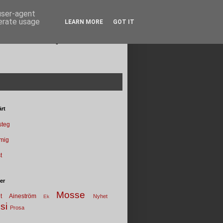
 user-agent
nerate usage
LEARN MORE
GOT IT
Poesi punkt SE
rt
 steg
 mig
t
ter
Mosse
t
Aineström
Nyhet
Ek
si
Prosa