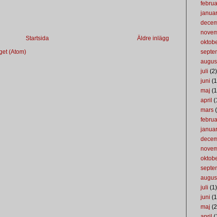
februa
januar
dece
nove
Startsida
Äldre inlägg
oktob
get (Atom)
septe
augus
juli
(2)
juni
(1
maj
(1
april
(
mars
(
februa
januar
dece
nove
oktob
septe
augus
juli
(1)
juni
(1
maj
(2
april
(