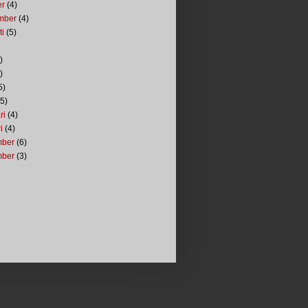
er
(4)
mber
(4)
ti
(5)
)
)
5)
5)
ri
(4)
i
(4)
mber
(6)
mber
(3)