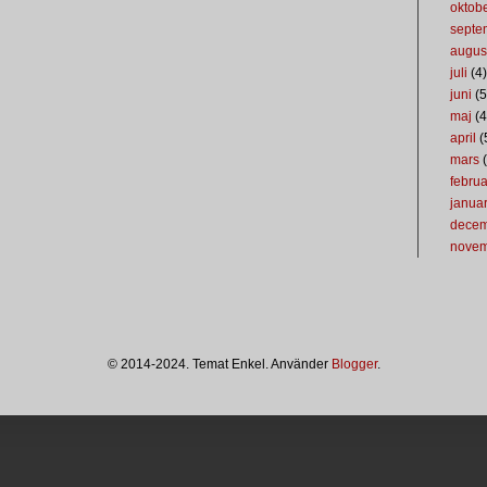
oktob
septe
augus
juli
(4)
juni
(5
maj
(4
april
(
mars
(
februa
januar
dece
nove
© 2014-2024. Temat Enkel. Använder
Blogger
.