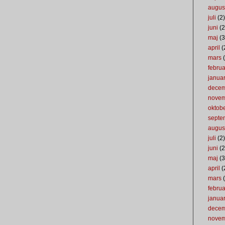
augus
juli
(2)
juni
(2
maj
(3
april
(
mars
(
februa
januar
dece
nove
oktob
septe
augus
juli
(2)
juni
(2
maj
(3
april
(
mars
(
februa
januar
dece
nove