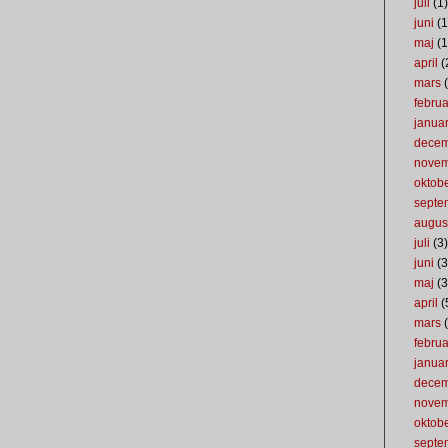
juli
(1)
juni
(1
maj
(1
april
(
mars
(
februa
januar
dece
nove
oktob
septe
augus
juli
(3)
juni
(3
maj
(3
april
(
mars
(
februa
januar
dece
nove
oktob
septe