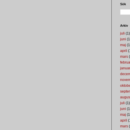
Sök
Arkiv
juli
(1)
juni
(1
maj
(1
april
(
mars
(
februa
januar
dece
nove
oktob
septe
augus
juli
(1)
juni
(1
maj
(1
april
(
mars
(