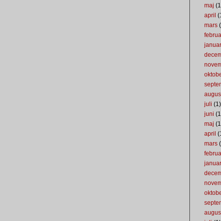
maj
(1
april
(
mars
(
februa
januar
dece
nove
oktob
septe
augus
juli
(1)
juni
(1
maj
(1
april
(
mars
(
februa
januar
dece
nove
oktob
septe
augus