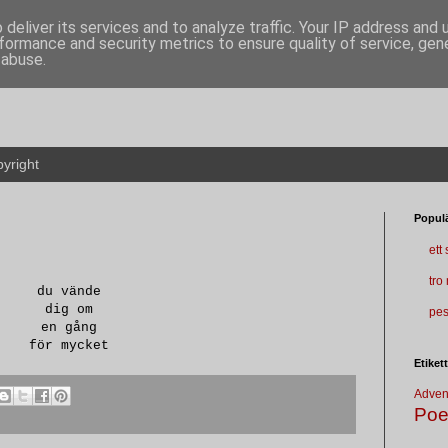
deliver its services and to analyze traffic. Your IP address and
formance and security metrics to ensure quality of service, ge
 abuse.
yright
Populä
ett
tro
du vände
dig om
pes
en gång
för mycket
Etiket
Adven
Poe