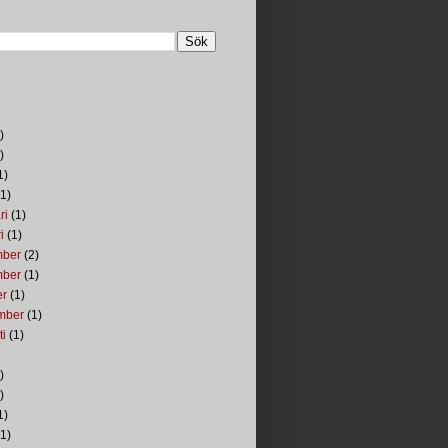
)
)
1)
1)
ri
(1)
i
(1)
mber
(2)
mber
(1)
er
(1)
mber
(1)
ti
(1)
)
)
1)
1)