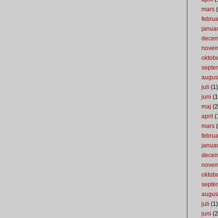
mars
(
februa
januar
dece
nove
oktob
septe
augus
juli
(1)
juni
(1
maj
(2
april
(
mars
(
februa
januar
dece
nove
oktob
septe
augus
juli
(1)
juni
(2