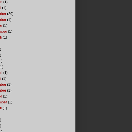
ri
(1)
i
(1)
mber
(29)
mber
(1)
er
(1)
mber
(1)
ti
(1)
)
)
1)
1)
ri
(1)
i
(1)
mber
(1)
mber
(1)
er
(1)
mber
(1)
ti
(1)
)
)
1)