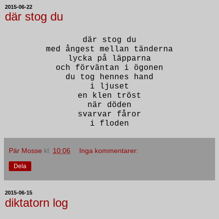
2015-06-22
där stog du
där stog du
med ångest mellan tänderna
lycka på läpparna
och förväntan i ögonen
du tog hennes hand
i ljuset
en klen tröst
när döden
svarvar fåror
i floden
Pär Mosse
kl.
10:06
Inga kommentarer:
Dela
2015-06-15
diktatorn log