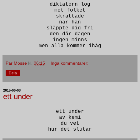
diktatorn log
mot folket
skrattade
när han
släppte dig fri
den där dagen
ingen minns
men alla kommer ihåg
Pär Mosse
kl.
06:15
Inga kommentarer:
Dela
2015-06-08
ett under
ett under
av kemi
du vet
hur det slutar