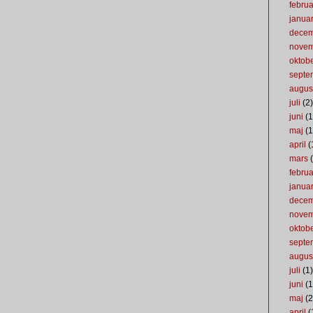
februa
januar
dece
nove
oktob
septe
augus
juli
(2)
juni
(1
maj
(1
april
(
mars
(
februa
januar
dece
nove
oktob
septe
augus
juli
(1)
juni
(1
maj
(2
april
(