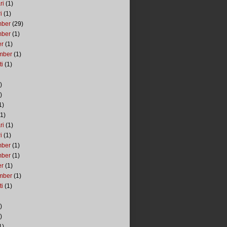
ri
(1)
i
(1)
mber
(29)
mber
(1)
er
(1)
mber
(1)
ti
(1)
)
)
1)
1)
ri
(1)
i
(1)
mber
(1)
mber
(1)
er
(1)
mber
(1)
ti
(1)
)
)
1)