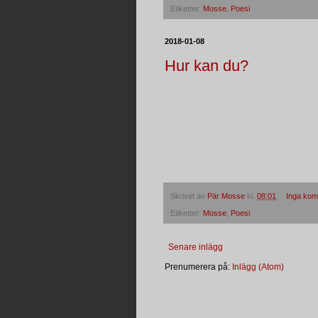
Etiketter:
Mosse
,
Poesi
2018-01-08
Hur kan du?
Skrivet av
Pär Mosse
kl.
08:01
Inga kom
Etiketter:
Mosse
,
Poesi
Senare inlägg
Prenumerera på:
Inlägg (Atom)