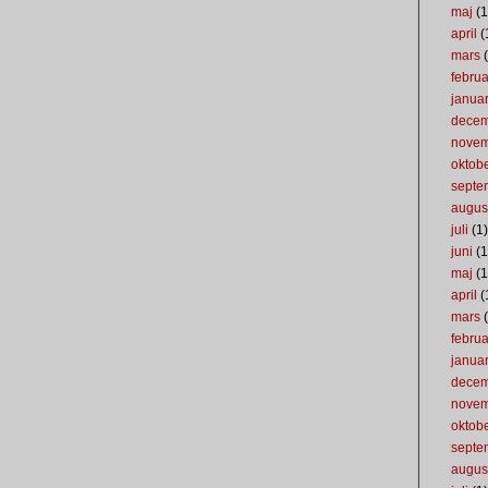
maj
(1
april
(
mars
(
februa
januar
dece
nove
oktob
septe
augus
juli
(1)
juni
(1
maj
(1
april
(
mars
(
februa
januar
dece
nove
oktob
septe
augus