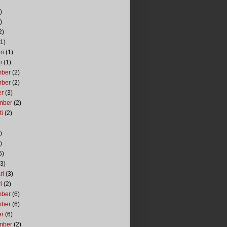
)
)
2)
1)
ri
(1)
i
(1)
mber
(2)
mber
(2)
er
(3)
mber
(2)
ti
(2)
)
)
5)
3)
ri
(3)
i
(2)
mber
(6)
mber
(6)
er
(6)
mber
(2)