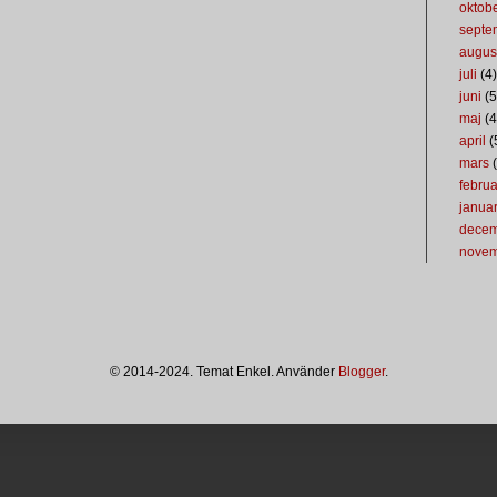
oktob
septe
augus
juli
(4)
juni
(5
maj
(4
april
(
mars
(
februa
januar
dece
nove
© 2014-2024. Temat Enkel. Använder
Blogger
.