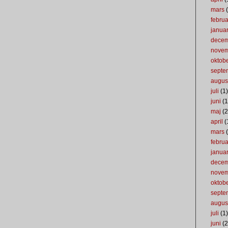
mars
(
februa
januar
dece
nove
oktob
septe
augus
juli
(1)
juni
(1
maj
(2
april
(
mars
(
februa
januar
dece
nove
oktob
septe
augus
juli
(1)
juni
(2