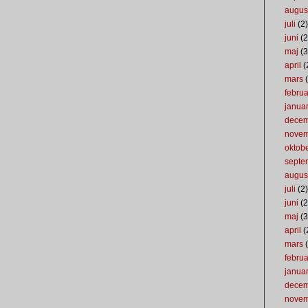
augus
juli
(2)
juni
(2
maj
(3
april
(
mars
(
februa
januar
dece
nove
oktob
septe
augus
juli
(2)
juni
(2
maj
(3
april
(
mars
(
februa
januar
dece
nove