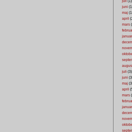
juli
(1)
juni
(1
maj
(1
april
(
mars
(
februa
januar
dece
nove
oktob
septe
augus
juli
(3)
juni
(3
maj
(3
april
(
mars
(
februa
januar
dece
nove
oktob
septe