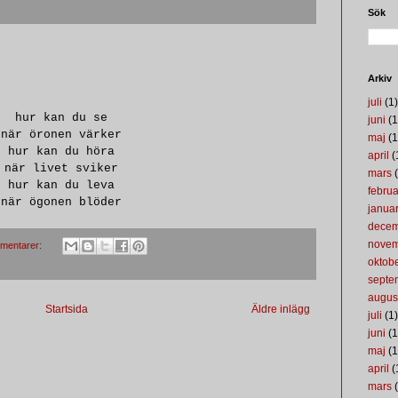
Sök
Arkiv
juli
(1)
hur kan du se
juni
(1
när öronen värker
maj
(1
hur kan du höra
april
(
när livet sviker
mars
(
hur kan du leva
februa
när ögonen blöder
januar
dece
nove
mentarer:
oktob
septe
augus
Startsida
Äldre inlägg
juli
(1)
juni
(1
maj
(1
april
(
mars
(