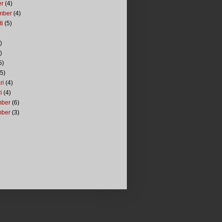
er
(4)
mber
(4)
ti
(5)
)
)
5)
5)
ri
(4)
i
(4)
mber
(6)
mber
(3)