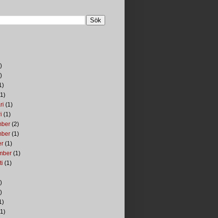
)
)
1)
1)
ri
(1)
i
(1)
mber
(2)
mber
(1)
er
(1)
mber
(1)
ti
(1)
)
)
1)
1)