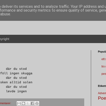
deliver its services and to analyze traffic. Your IP address and
formance and security metrics to ensure quality of service, ge
 abuse.
yright
Populä
ett
tro
där du stod
föll ingen skugga
pes
där du stod
sken alltid solen
Etiket
där du stod
levde ingen
Adven
Poe
mentarer: