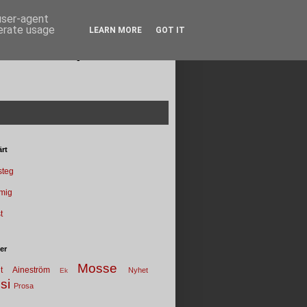
 user-agent
nerate usage
LEARN MORE
GOT IT
Poesi punkt SE
rt
 steg
 mig
t
ter
Mosse
t
Aineström
Nyhet
Ek
si
Prosa