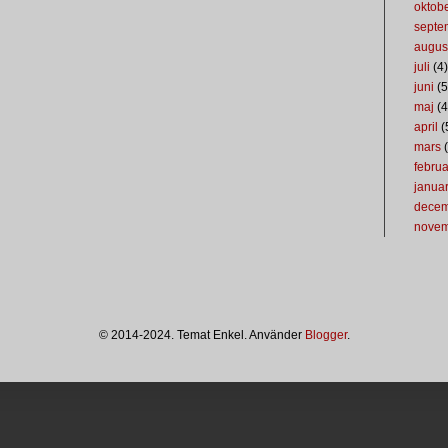
oktob
septe
augus
juli
(4)
juni
(5
maj
(4
april
(
mars
(
februa
januar
dece
nove
© 2014-2024. Temat Enkel. Använder
Blogger
.