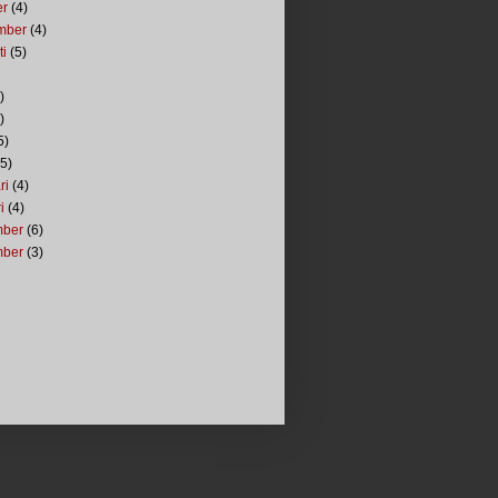
er
(4)
mber
(4)
ti
(5)
)
)
5)
5)
ri
(4)
i
(4)
mber
(6)
mber
(3)