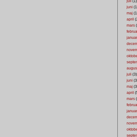
juli
(1)
juni
(1
maj
(1
april
(
mars
(
februa
januar
dece
nove
oktob
septe
augus
juli
(3)
juni
(3
maj
(3
april
(
mars
(
februa
januar
dece
nove
oktob
septe