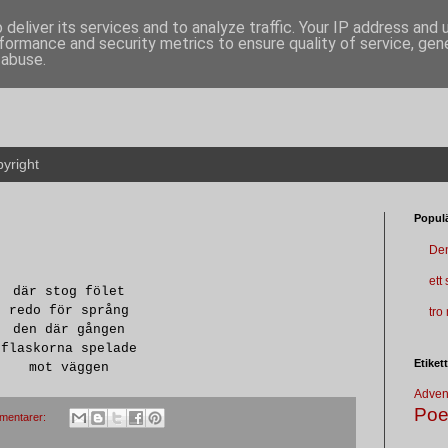
deliver its services and to analyze traffic. Your IP address and
formance and security metrics to ensure quality of service, ge
 abuse.
yright
Populä
Den
ett
där stog fölet
redo för språng
tro
den där gången
flaskorna spelade
Etiket
mot väggen
Adven
Poe
mentarer: