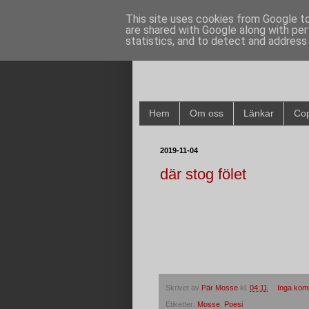
This site uses cookies from Google to 
are shared with Google along with per
statistics, and to detect and address
Hem
Om oss
Länkar
Cop
2019-11-04
där stog fölet
Skrivet av
Pär Mosse
kl.
04:11
Inga kom
Etiketter:
Mosse
,
Poesi