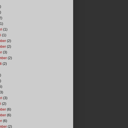
)
)
2)
1)
ri
(1)
i
(1)
mber
(2)
mber
(2)
er
(3)
mber
(2)
ti
(2)
)
)
5)
3)
ri
(3)
i
(2)
mber
(6)
mber
(6)
er
(6)
mber
(2)