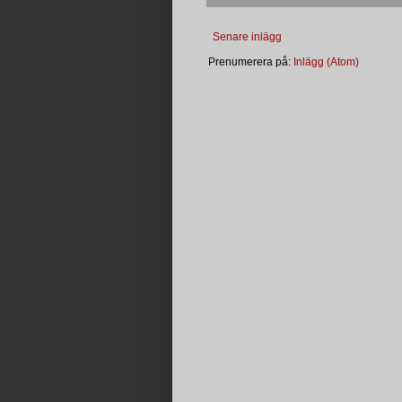
Senare inlägg
Prenumerera på:
Inlägg (Atom)