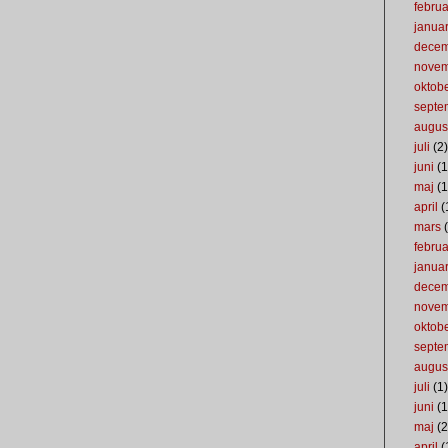
februa
januar
dece
nove
oktob
septe
augus
juli
(2)
juni
(1
maj
(1
april
(
mars
(
februa
januar
dece
nove
oktob
septe
augus
juli
(1)
juni
(1
maj
(2
april
(