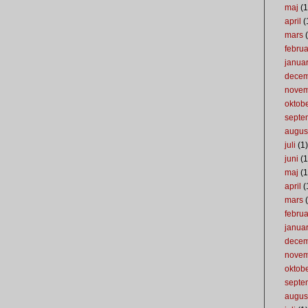
maj
(1
april
(
mars
(
februa
januar
dece
nove
oktob
septe
augus
juli
(1)
juni
(1
maj
(1
april
(
mars
(
februa
januar
dece
nove
oktob
septe
augus