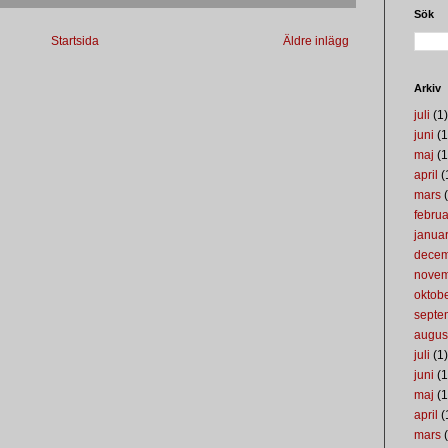
Sök
Startsida
Äldre inlägg
Arkiv
juli
(1)
juni
(1
maj
(1
april
(
mars
(
februa
januar
dece
nove
oktob
septe
augus
juli
(1)
juni
(1
maj
(1
april
(
mars
(