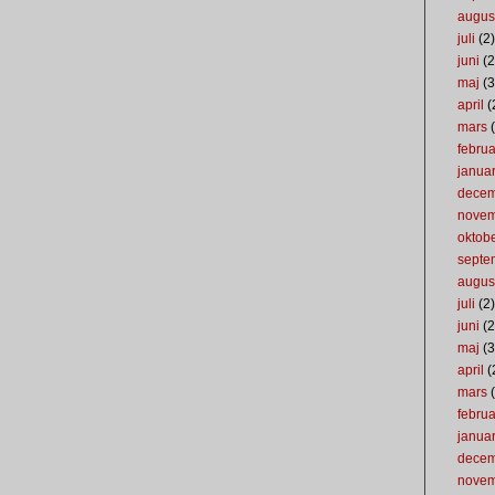
augus
juli
(2)
juni
(2
maj
(3
april
(
mars
(
februa
januar
dece
nove
oktob
septe
augus
juli
(2)
juni
(2
maj
(3
april
(
mars
(
februa
januar
dece
nove