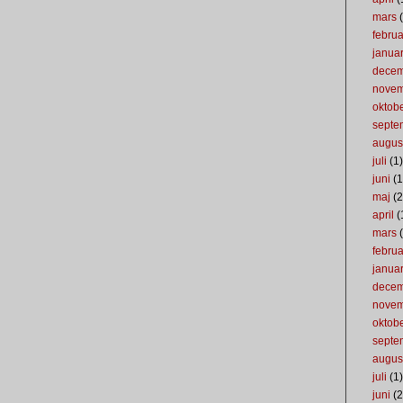
mars
(
februa
januar
dece
nove
oktob
septe
augus
juli
(1)
juni
(1
maj
(2
april
(
mars
(
februa
januar
dece
nove
oktob
septe
augus
juli
(1)
juni
(2