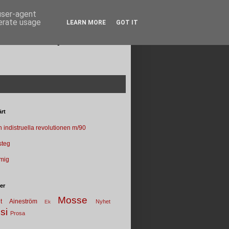
 user-agent
nerate usage
LEARN MORE
GOT IT
Poesi punkt SE
rt
 indistruella revolutionen m/90
 steg
 mig
ter
Mosse
t
Aineström
Nyhet
Ek
si
Prosa