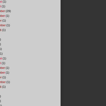
ri
(1)
i
(1)
mber
(29)
mber
(1)
er
(1)
mber
(1)
ti
(1)
)
)
1)
1)
ri
(1)
i
(1)
mber
(1)
mber
(1)
er
(1)
mber
(1)
ti
(1)
)
)
1)