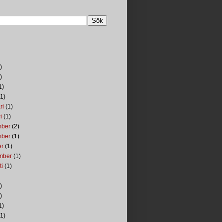
)
)
1)
1)
ri
(1)
i
(1)
mber
(2)
mber
(1)
er
(1)
mber
(1)
ti
(1)
)
)
1)
1)