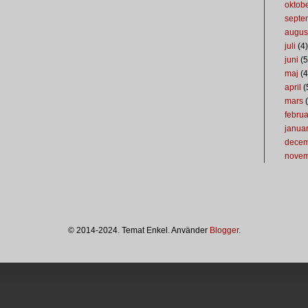
oktob
septe
augus
juli
(4)
juni
(5
maj
(4
april
(
mars
(
februa
januar
dece
nove
© 2014-2024. Temat Enkel. Använder
Blogger
.