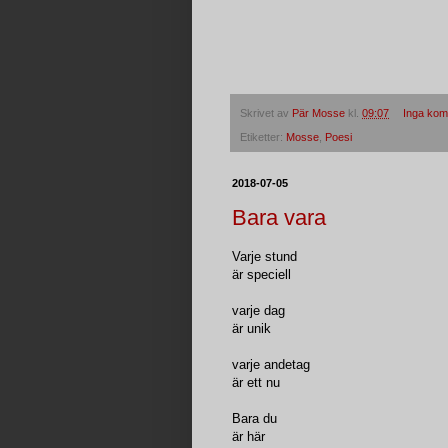
Skrivet av
Pär Mosse
kl.
09:07
Inga kom
Etiketter:
Mosse
,
Poesi
2018-07-05
Bara vara
Varje stund
är speciell
varje dag
är unik
varje andetag
är ett nu
Bara du
är här