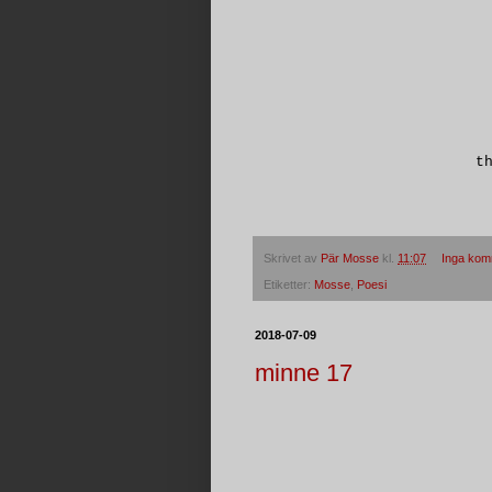
t
Skrivet av
Pär Mosse
kl.
11:07
Inga kom
Etiketter:
Mosse
,
Poesi
2018-07-09
minne 17