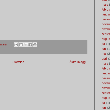
mars
(
februa
januar
dece
nove
oktob
septe
augus
juli
(1)
ntarer:
juni
(1
maj
(2
april
(
Startsida
Äldre inlägg
mars
(
februa
januar
dece
nove
oktob
septe
augus
juli
(1)
juni
(2