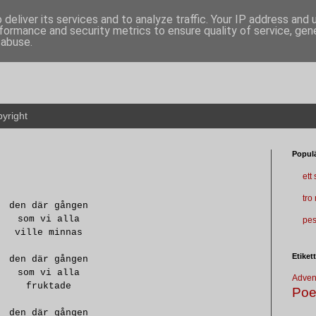
deliver its services and to analyze traffic. Your IP address and
formance and security metrics to ensure quality of service, ge
 abuse.
yright
Populä
ett
tro
den där gången
som vi alla
pes
ville minnas
Etiket
den där gången
som vi alla
Adven
fruktade
Poe
den där gången