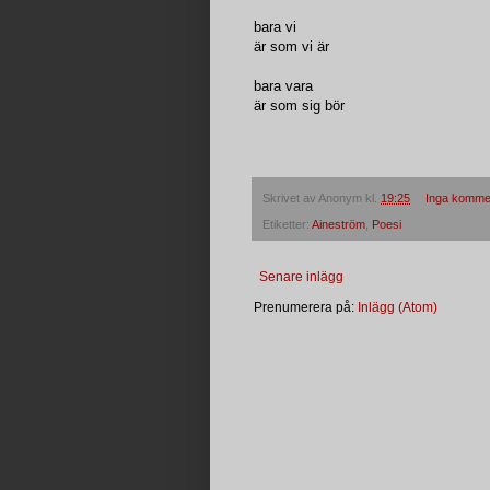
bara vi
är som vi är
bara vara
är som sig bör
Skrivet av
Anonym
kl.
19:25
Inga komme
Etiketter:
Aineström
,
Poesi
Senare inlägg
Prenumerera på:
Inlägg (Atom)