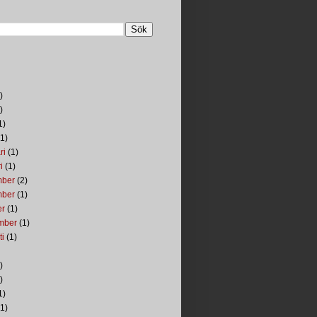
)
)
1)
1)
ri
(1)
i
(1)
mber
(2)
mber
(1)
er
(1)
mber
(1)
ti
(1)
)
)
1)
1)