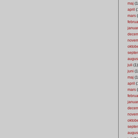
maj
(1
april
(
mars
(
februa
januar
dece
nove
oktob
septe
augus
juli
(1)
juni
(1
maj
(1
april
(
mars
(
februa
januar
dece
nove
oktob
septe
augus