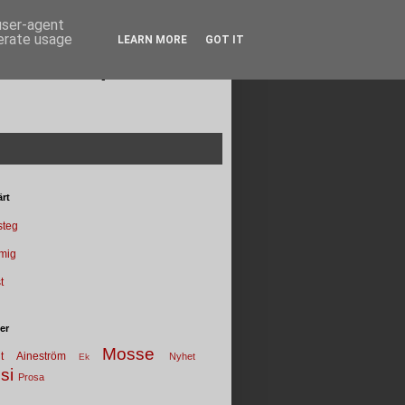
 user-agent
nerate usage
LEARN MORE
GOT IT
Poesi punkt SE
rt
 steg
 mig
t
ter
Mosse
t
Aineström
Nyhet
Ek
si
Prosa