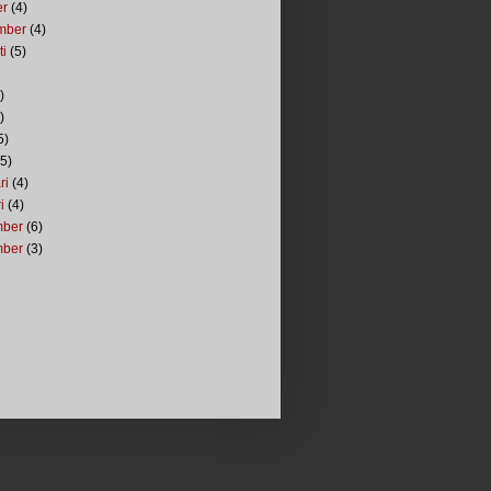
er
(4)
mber
(4)
ti
(5)
)
)
5)
5)
ri
(4)
i
(4)
mber
(6)
mber
(3)