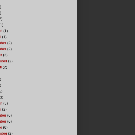
)
)
2)
1)
ri
(1)
i
(1)
mber
(2)
mber
(2)
er
(3)
mber
(2)
ti
(2)
)
)
5)
3)
ri
(3)
i
(2)
mber
(6)
mber
(6)
er
(6)
mber
(2)