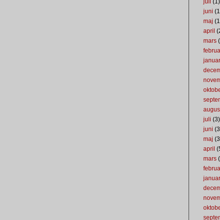
juli
(1)
juni
(1
maj
(1
april
(
mars
(
februa
januar
dece
nove
oktob
septe
augus
juli
(3)
juni
(3
maj
(3
april
(
mars
(
februa
januar
dece
nove
oktob
septe