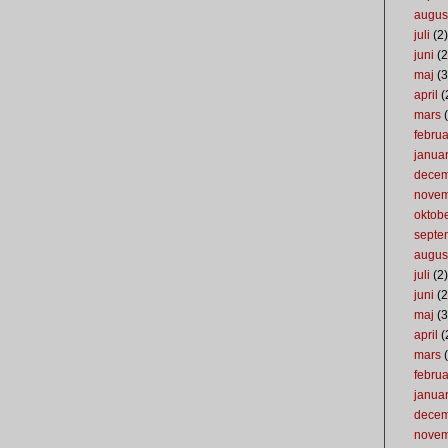
augus
juli
(2)
juni
(2
maj
(3
april
(
mars
(
februa
januar
dece
nove
oktob
septe
augus
juli
(2)
juni
(2
maj
(3
april
(
mars
(
februa
januar
dece
nove