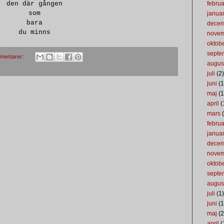
den där gången
februa
som
januar
bara
dece
du minns
nove
oktob
septe
mentarer:
augus
juli
(2)
juni
(1
maj
(1
april
(
mars
(
februa
januar
dece
nove
oktob
septe
augus
juli
(1)
juni
(1
maj
(2
april
(