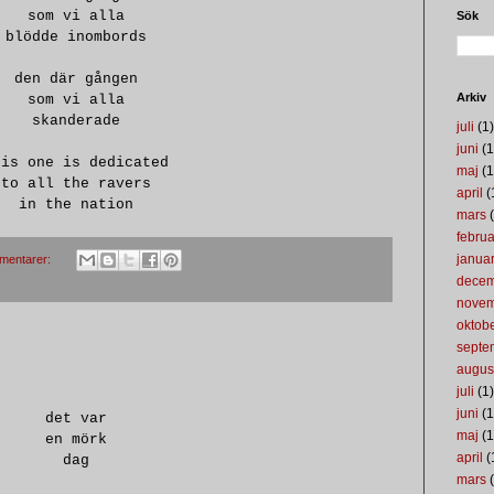
som vi alla
Sök
blödde inombords
den där gången
Arkiv
som vi alla
skanderade
juli
(1)
juni
(1
his one is dedicated
maj
(1
to all the ravers
april
(
in the nation
mars
(
februa
januar
mentarer:
dece
nove
oktob
septe
augus
juli
(1)
juni
(1
det var
maj
(1
en mörk
april
(
dag
mars
(