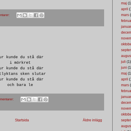
maj
(1
april
(
mars
(
ntarer:
februa
januar
dece
nove
oktob
septe
augus
ur kunde du stå där
juli
(1)
i mörkret
juni
(1
ur kunde du stå där
maj
(1
tlyktans sken slutar
ur kunde du stå där
april
(
och bara le
mars
(
februa
januar
mentarer:
dece
nove
oktob
septe
Startsida
Äldre inlägg
augus