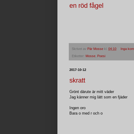
en röd fågel
Skrivet av
Pär Mosse
kl.
04:10
Inga kom
Etiketter:
Mosse
,
Poesi
2017-10-12
skratt
Grönt därute är mitt väder
Jag känner mig lätt som en fjäder
Ingen oro
Bara o med r och o