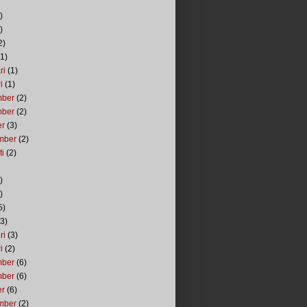
)
)
2)
1)
ri
(1)
i
(1)
mber
(2)
mber
(2)
er
(3)
mber
(2)
ti
(2)
)
)
5)
3)
ri
(3)
i
(2)
mber
(6)
mber
(6)
er
(6)
mber
(2)