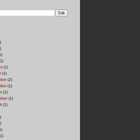
)
)
1)
1)
ri
(1)
i
(1)
mber
(2)
mber
(1)
er
(1)
mber
(1)
ti
(1)
)
)
1)
1)