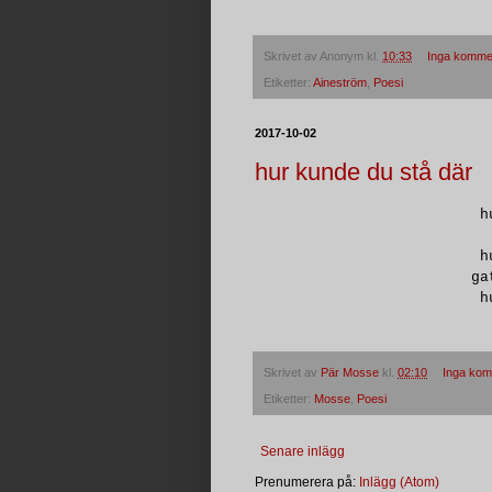
Skrivet av
Anonym
kl.
10:33
Inga komme
Etiketter:
Aineström
,
Poesi
2017-10-02
hur kunde du stå där
h
h
ga
h
Skrivet av
Pär Mosse
kl.
02:10
Inga kom
Etiketter:
Mosse
,
Poesi
Senare inlägg
Prenumerera på:
Inlägg (Atom)