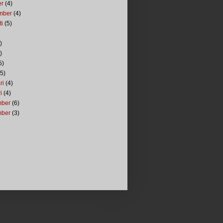
er
(4)
mber
(4)
ti
(5)
)
)
5)
5)
ri
(4)
i
(4)
mber
(6)
mber
(3)