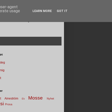
 user-agent
nerate usage
LEARN MORE
GOT IT
Poesi punkt SE
rt
 steg
 mig
t
ter
Mosse
t
Aineström
Nyhet
Ek
si
Prosa