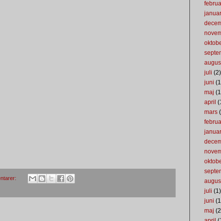
februa
januar
dece
nove
oktob
septe
augus
juli
(2)
juni
(1
maj
(1
april
(
mars
(
februa
januar
dece
nove
oktob
septe
ntarer:
augus
juli
(1)
juni
(1
maj
(2
april
(