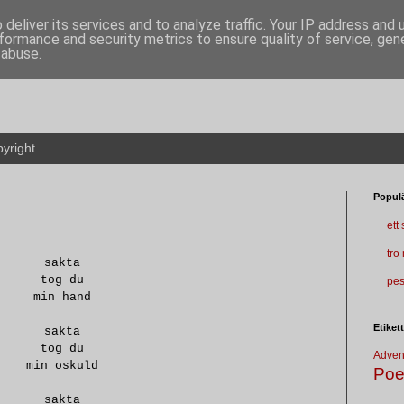
deliver its services and to analyze traffic. Your IP address and
formance and security metrics to ensure quality of service, ge
 abuse.
yright
Populä
ett
tro
sakta
tog du
pes
min hand
Etiket
sakta
tog du
Adven
min oskuld
Poe
sakta