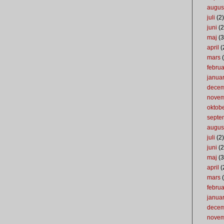
augus
juli
(2)
juni
(2
maj
(3
april
(
mars
(
februa
januar
dece
nove
oktob
septe
augus
juli
(2)
juni
(2
maj
(3
april
(
mars
(
februa
januar
dece
nove