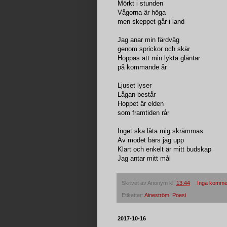
Mörkt i stunden
Vågorna är höga
men skeppet går i land
Jag anar min färdväg
genom sprickor och skär
Hoppas att min lykta gläntar
på kommande år
Ljuset lyser
Lågan består
Hoppet är elden
som framtiden rår
Inget ska låta mig skrämmas
Av modet bärs jag upp
Klart och enkelt är mitt budskap
Jag antar mitt mål
Skrivet av
Anonym
kl.
13:44
Inga komme
Etiketter:
Aineström
,
Poesi
2017-10-16