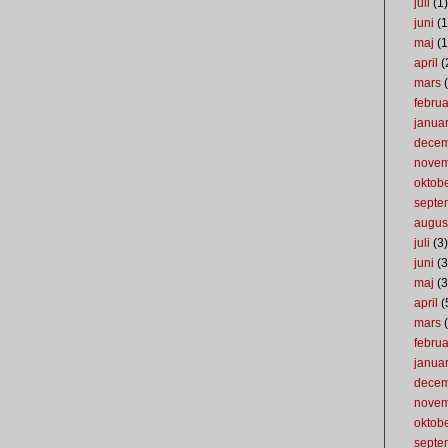
juli
(1)
juni
(1
maj
(1
april
(
mars
(
februa
januar
dece
nove
oktob
septe
augus
juli
(3)
juni
(3
maj
(3
april
(
mars
(
februa
januar
dece
nove
oktob
septe