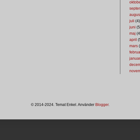
oktob
septe
augus
juli
(4)
juni
(5
maj
(4
april
(
mars
(
februa
januar
dece
nove
© 2014-2024. Temat Enkel. Använder
Blogger
.