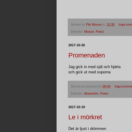
Skrivet av
Pär Mosse
kl.
10:30
Inga kom
Etiketter:
Mosse
,
Poesi
2017-10-26
Promenaden
Jag gick in med själ och hjärta
och gick ut med soporna
Skrivet av
Anonym
kl.
09:40
Inga komme
Etiketter:
Aineström
,
Poesi
2017-10-19
Le i mörkret
Det är ljust i drömmen