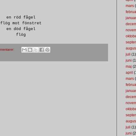
mars
(
februa
en röd fågel
januar
flög mot fönstret
dece
en död fågel
nove
flög
oktob
septe
augus
mentarer:
juli
(1)
juni
(1
maj
(2
april
(
mars
(
februa
januar
dece
nove
oktob
septe
augus
juli
(1)
juni
(2