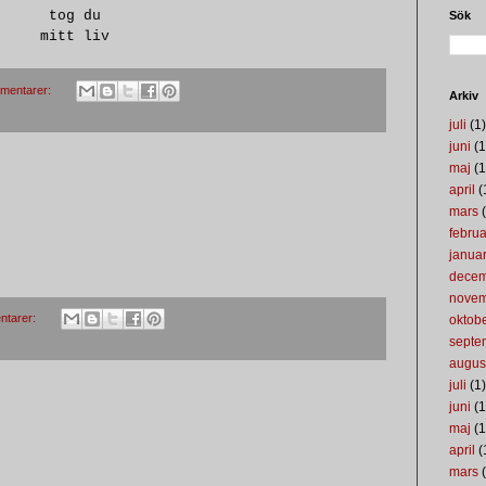
tog du
Sök
mitt liv
mentarer:
Arkiv
juli
(1)
juni
(1
maj
(1
april
(
mars
(
februa
januar
dece
nove
ntarer:
oktob
septe
augus
juli
(1)
juni
(1
maj
(1
april
(
mars
(