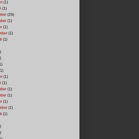
ri
(1)
i
(1)
mber
(29)
mber
(1)
er
(1)
mber
(1)
ti
(1)
)
)
1)
1)
ri
(1)
i
(1)
mber
(1)
mber
(1)
er
(1)
mber
(1)
ti
(1)
)
)
1)