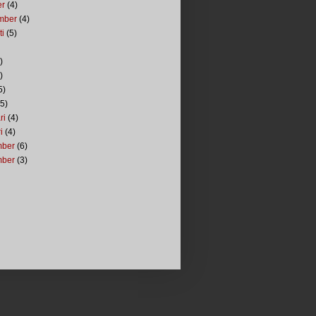
er
(4)
mber
(4)
ti
(5)
)
)
5)
5)
ri
(4)
i
(4)
mber
(6)
mber
(3)