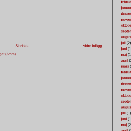
februa
januar
dece
nove
oktob
septe
augus
juli
(2)
Startsida
Äldre inlägg
juni
(1
get (Atom)
maj
(1
april
(
mars
(
februa
januar
dece
nove
oktob
septe
augus
juli
(1)
juni
(1
maj
(2
april
(