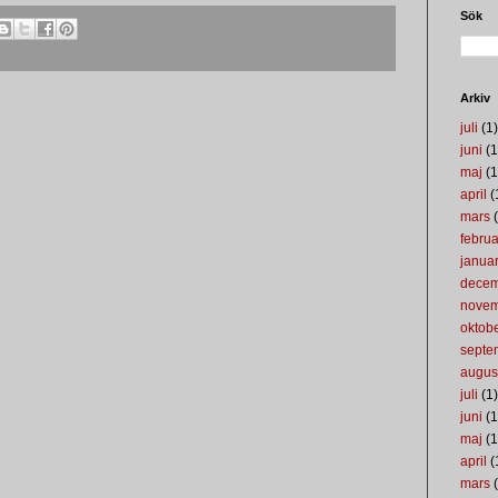
Sök
Arkiv
juli
(1)
juni
(1
maj
(1
april
(
mars
(
februa
januar
dece
nove
oktob
septe
augus
juli
(1)
juni
(1
maj
(1
april
(
mars
(