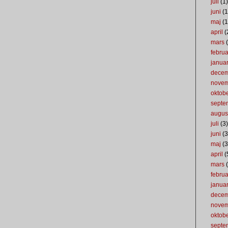
juli
(1)
juni
(1
maj
(1
april
(
mars
(
februa
januar
dece
nove
oktob
septe
augus
juli
(3)
juni
(3
maj
(3
april
(
mars
(
februa
januar
dece
nove
oktob
septe