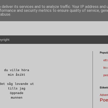
deliver its services and to analyze traffic. Your IP address and
formance and security metrics to ensure quality of service, ge
 abuse.
yright
Populä
ett
tro
du ville höra
min åsikt
pes
det såg lovande ut
Etiket
tills jag
öppnade
Adven
munnen
Poe