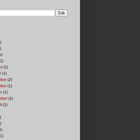
)
)
1)
1)
ri
(1)
i
(1)
mber
(2)
mber
(1)
er
(1)
mber
(1)
ti
(1)
)
)
1)
1)