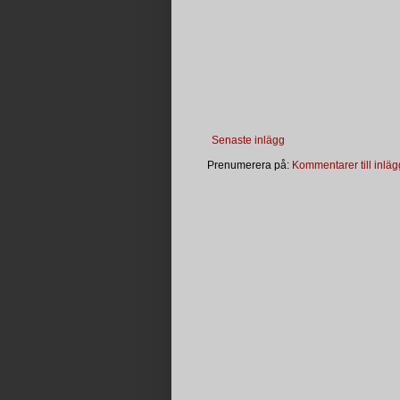
Senaste inlägg
Prenumerera på:
Kommentarer till inläg