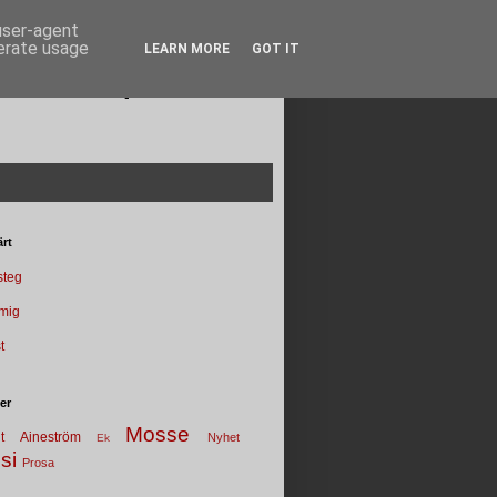
 user-agent
nerate usage
LEARN MORE
GOT IT
Poesi punkt SE
rt
 steg
 mig
t
ter
Mosse
t
Aineström
Nyhet
Ek
si
Prosa