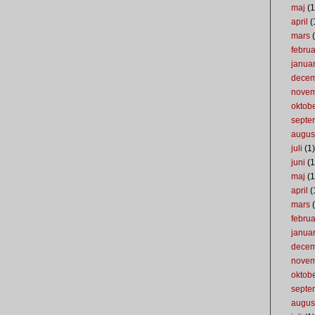
maj
(1
april
(
mars
(
februa
januar
dece
nove
oktob
septe
augus
juli
(1)
juni
(1
maj
(1
april
(
mars
(
februa
januar
dece
nove
oktob
septe
augus