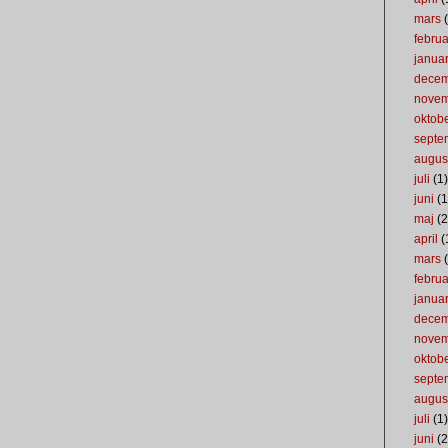
mars
(
februa
januar
dece
nove
oktob
septe
augus
juli
(1)
juni
(1
maj
(2
april
(
mars
(
februa
januar
dece
nove
oktob
septe
augus
juli
(1)
juni
(2