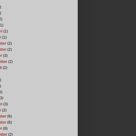
)
)
2)
1)
ri
(1)
i
(1)
mber
(2)
mber
(2)
er
(3)
mber
(2)
ti
(2)
)
)
5)
3)
ri
(3)
i
(2)
mber
(6)
mber
(6)
er
(6)
mber
(2)