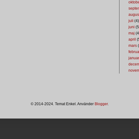
oktob
septe
augus
juli
(4)
juni
(5
maj
(4
april
(
mars
(
februa
januar
dece
nove
© 2014-2024. Temat Enkel. Använder
Blogger
.