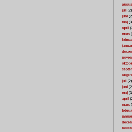
augus
juli
(2)
juni
(2
maj
(3
april
(
mars
(
februa
januar
dece
nove
oktob
septe
augus
juli
(2)
juni
(2
maj
(3
april
(
mars
(
februa
januar
dece
nove