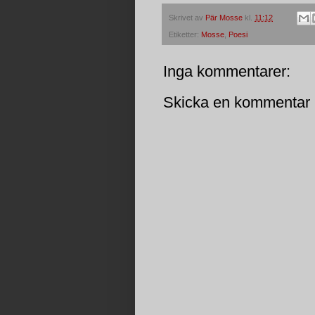
Skrivet av
Pär Mosse
kl.
11:12
Etiketter:
Mosse
,
Poesi
Inga kommentarer:
Skicka en kommentar