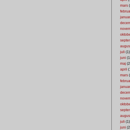
mars
(
februa
januar
dece
nove
oktob
septe
augus
juli
(1)
juni
(1
maj
(2
april
(
mars
(
februa
januar
dece
nove
oktob
septe
augus
juli
(1)
juni
(2