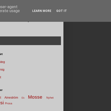
 user-agent
nerate usage
LEARN MORE
GOT IT
Poesi punkt SE
rt
 steg
 mig
t
ter
Mosse
t
Aineström
Nyhet
Ek
si
Prosa