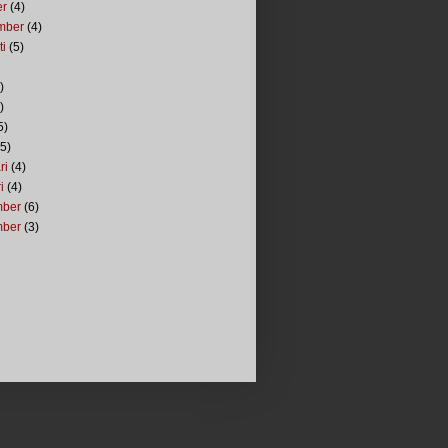
er
(4)
mber
(4)
ti
(5)
)
)
5)
5)
ri
(4)
i
(4)
mber
(6)
mber
(3)