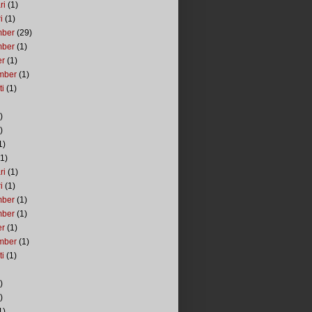
ri
(1)
i
(1)
mber
(29)
mber
(1)
er
(1)
mber
(1)
ti
(1)
)
)
1)
1)
ri
(1)
i
(1)
mber
(1)
mber
(1)
er
(1)
mber
(1)
ti
(1)
)
)
1)