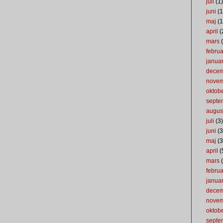
juli
(1)
juni
(1
maj
(1
april
(
mars
(
februa
januar
dece
nove
oktob
septe
augus
juli
(3)
juni
(3
maj
(3
april
(
mars
(
februa
januar
dece
nove
oktob
septe