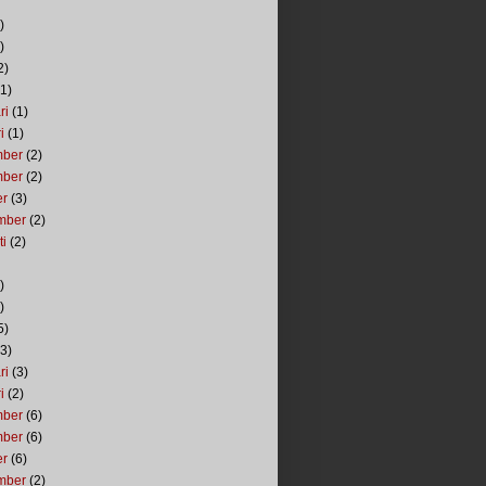
)
)
2)
1)
ri
(1)
i
(1)
mber
(2)
mber
(2)
er
(3)
mber
(2)
ti
(2)
)
)
5)
3)
ri
(3)
i
(2)
mber
(6)
mber
(6)
er
(6)
mber
(2)