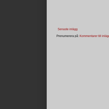
Senaste inlägg
Prenumerera på:
Kommentarer till inläg