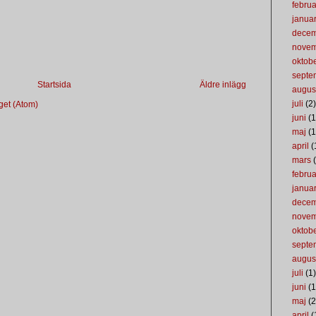
februa
januar
dece
nove
oktob
septe
Startsida
Äldre inlägg
augus
juli
(2)
get (Atom)
juni
(1
maj
(1
april
(
mars
(
februa
januar
dece
nove
oktob
septe
augus
juli
(1)
juni
(1
maj
(2
april
(