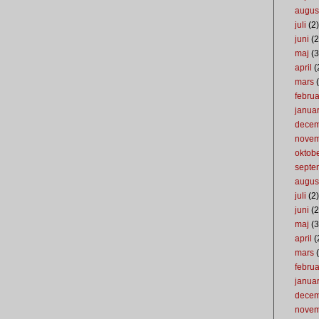
augus
juli
(2)
juni
(2
maj
(3
april
(
mars
(
februa
januar
dece
nove
oktob
septe
augus
juli
(2)
juni
(2
maj
(3
april
(
mars
(
februa
januar
dece
nove