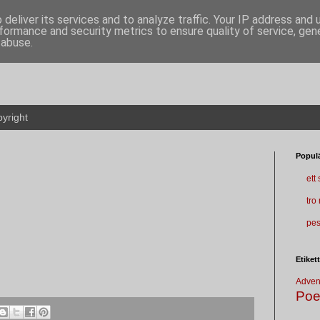
deliver its services and to analyze traffic. Your IP address and
formance and security metrics to ensure quality of service, ge
 abuse.
yright
Populä
ett
tro
pes
Etiket
Adven
Poe