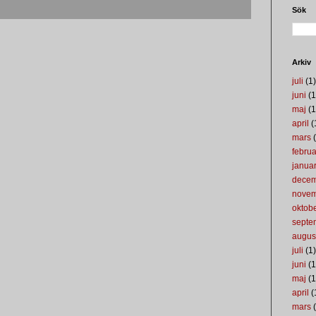
Sök
Arkiv
juli
(1)
juni
(1
maj
(1
april
(
mars
(
februa
januar
dece
nove
oktob
septe
augus
juli
(1)
juni
(1
maj
(1
april
(
mars
(