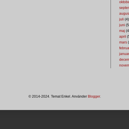
oktob
septe
augus
juli
(4)
juni
(5
maj
(4
april
(
mars
(
februa
januar
dece
nove
© 2014-2024. Temat Enkel. Använder
Blogger
.