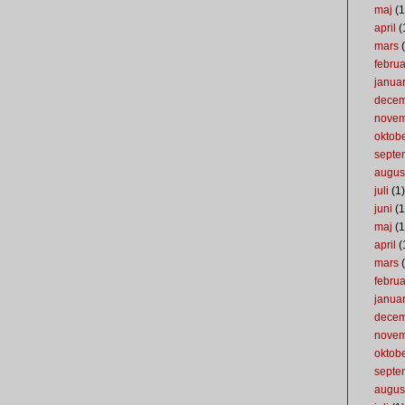
maj
(1
april
(
mars
(
februa
januar
dece
nove
oktob
septe
augus
juli
(1)
juni
(1
maj
(1
april
(
mars
(
februa
januar
dece
nove
oktob
septe
augus