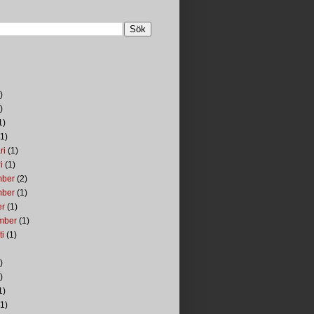
)
)
1)
1)
ri
(1)
i
(1)
mber
(2)
mber
(1)
er
(1)
mber
(1)
ti
(1)
)
)
1)
1)