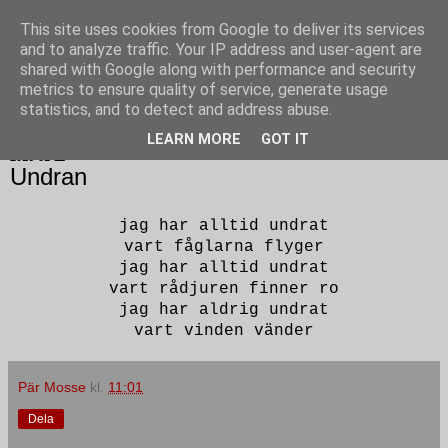
This site uses cookies from Google to deliver its services
Poesi punkt SE
and to analyze traffic. Your IP address and user-agent are
shared with Google along with performance and security
metrics to ensure quality of service, generate usage
statistics, and to detect and address abuse.
▼
LEARN MORE
GOT IT
2016-01-11
Undran
jag har alltid undrat
vart fåglarna flyger
jag har alltid undrat
vart rådjuren finner ro
jag har aldrig undrat
vart vinden vänder
Pär Mosse
kl.
11:01
Dela